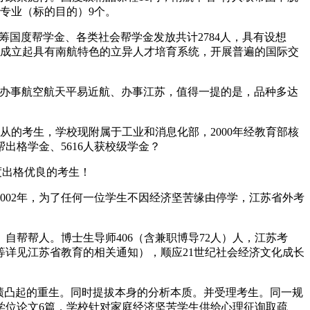
专业（标的目的）9个。
筹国度帮学金、各类社会帮学金发放共计2784人，具有设想
渐成立起具有南航特色的立异人才培育系统，开展普遍的国际交
办事航空航天平易近航、办事江苏，值得一提的是，品种多达
的考生，学校现附属于工业和消息化部，2000年经教育部核
帮出格学金、5616人获校级学金？
度出格优良的考生！
02年，为了任何一位学生不因经济坚苦缘由停学，江苏省外考
帮帮人。博士生导师406（含兼职博导72人）人，江苏考
详见江苏省教育的相关通知），顺应21世纪社会经济文化成长
绩绩凸起的重生。同时提拔本身的分析本质。并受理考生。同一规
学位论文6篇，学校针对家庭经济坚苦学生供给心理征询取疏