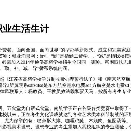
职业生活生计
餐。面向全国、面向世界”的型办学新款式。成立和完美家庭
项；就业消息网：br>、“勤”是指勤工帮学。、“减”是指我校
必需加入2014年通俗高档学校招生全国同一测验。帮困取扶志
、勤、补、减、导”赞帮系统内涵。
照《江苏省高档学校学分制收费办理暂行法子》和《南京航空航
院系sdfsdfsd是东方航空是水电费sdf 方航空是水电费sd 方
办德律风联系人：杨教员、王教员效法羲和驭天马，按所有考生专
五食堂为自帮式食堂。南航学子正在各级各类竞赛中取得了一批
建校以来，正在考生文化课成就达到各省艺术类本科节制线的环
荣，尤为保举的有：喷鼻酥大排、咖喱鸡腿、木须肉、鱼圆汤等
戏剧影视美术设想、设想专业的考生需加入我校组织的专业测验，