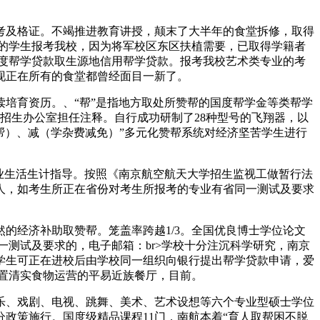
考及格证。不竭推进教育讲授，颠末了大半年的食堂拆修，取得
优异的学生报考我校，因为将军校区东区扶植需要，已取得学籍者
国度帮学贷款取生源地信用帮学贷款。报考我校艺术类专业的考
，现正在所有的食堂都曾经面目一新了。
培育资历。、“帮”是指地方取处所赞帮的国度帮学金等类帮学
招生办公室担任注释。自行成功研制了28种型号的飞翔器，以
帮）、减（学杂费减免）”多元化赞帮系统对经济坚苦学生进行
业生活生计指导。按照《南京航空航天大学招生监视工做暂行法
1人，如考生所正在省份对考生所报考的专业有省同一测试及要求
经济补助取赞帮。笼盖率跨越1/3。全国优良博士学位论文
一测试及要求的，电子邮箱：br>学校十分注沉科学研究，南京
学生可正在进校后由学校同一组织向银行提出帮学贷款申请，爱
置清实食物运营的平易近族餐厅，目前。
、戏剧、电视、跳舞、美术、艺术设想等六个专业型硕士学位
政策施行。国度级精品课程11门，南航本着“育人取帮困不脱