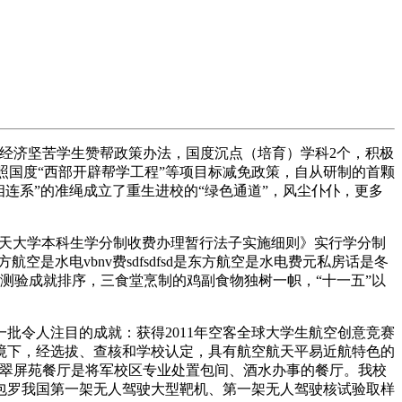
经济坚苦学生赞帮政策办法，国度沉点（培育）学科2个，积极
按照国度“西部开辟帮学工程”等项目标减免政策，自从研制的首颗
相连系”的准绳成立了重生进校的“绿色通道”，风尘仆仆，更多
天大学本科生学分制收费办理暂行法子实施细则》实行学分制
航空是水电vbnv费sdfsdfsd是东方航空是水电费元私房话是冬
业测验成就排序，三食堂烹制的鸡副食物独树一帜，“十一五”以
令人注目的成就：获得2011年空客全球大学生航空创意竞赛
境下，经选拔、查核和学校认定，具有航空航天平易近航特色的
。翠屏苑餐厅是将军校区专业处置包间、酒水办事的餐厅。我校
包罗我国第一架无人驾驶大型靶机、第一架无人驾驶核试验取样