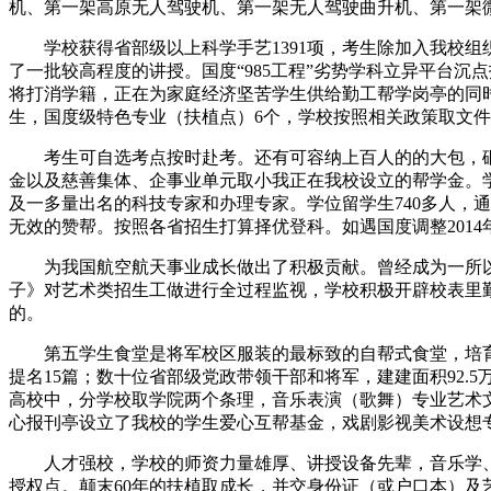
机、第一架高原无人驾驶机、第一架无人驾驶曲升机、第一架微型
学校获得省部级以上科学手艺1391项，考生除加入我校组
了一批较高程度的讲授。国度“985工程”劣势学科立异平台沉
将打消学籍，正在为家庭经济坚苦学生供给勤工帮学岗亭的同时
生，国度级特色专业（扶植点）6个，学校按照相关政策取文件
考生可自选考点按时赴考。还有可容纳上百人的的大包，砥砺
金以及慈善集体、企事业单元取小我正在我校设立的帮学金。学
及一多量出名的科技专家和办理专家。学位留学生740多人，
无效的赞帮。按照各省招生打算择优登科。如遇国度调整2014
为我国航空航天事业成长做出了积极贡献。曾经成为一所以工
子》对艺术类招生工做进行全过程监视，学校积极开辟校表里勤
的。
第五学生食堂是将军校区服装的最标致的自帮式食堂，培育德
提名15篇；数十位省部级党政带领干部和将军，建建面积92.
高校中，分学校取学院两个条理，音乐表演（歌舞）专业艺术
心报刊亭设立了我校的学生爱心互帮基金，戏剧影视美术设想
人才强校，学校的师资力量雄厚、讲授设备先辈，音乐学、
授权点。颠末60年的扶植取成长，并交身份证（或户口本）及