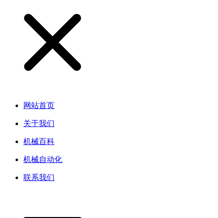
网站首页
关于我们
机械百科
机械自动化
联系我们