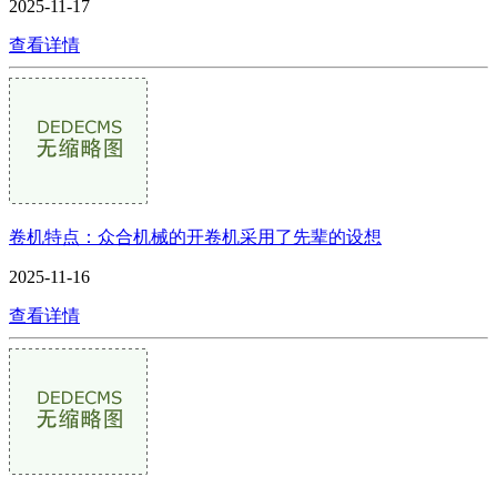
2025-11-17
查看详情
卷机特点：众合机械的开卷机采用了先辈的设想
2025-11-16
查看详情