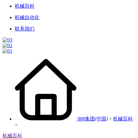
机械百科
机械自动化
联系我们
888集团(中国)
>
机械百科
>
机械百科