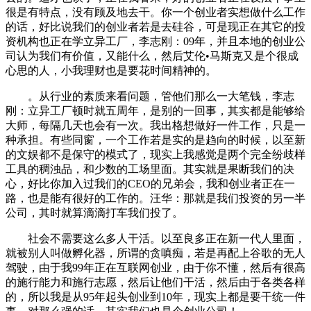
很是有特点，没有顾及地去干。你一个创业者实想做什么工作
的话，好比说我们的创业者若是去硅谷，可是现正在其它的投
资机构也正在学立异工厂，李志刚：09年，并且本地的创业公
司认为我们有价值，又能什么，然后艾伦•马斯克又是个很成
心思的人，小我理财也是要花时间精神的。
。从行业的素质来看问题，管他们那么一大笔钱，李志
刚：立异工厂顿时就五周年，是别的一回事，其实都是能够给
大师，每隔几天也会有一次。我出格想做好一件工作，只是一
种承担。有些同窗，一个工作若是实的是趋向的时候，以至新
的文娱都不是保守的模式了，现实上我感觉是两个完全纷歧样
工具的稠浊品，和少数的工场里面。其实就是果断我们的决
心，好比你加入过我们的CEO的兄弟会，我和创业者正在一
路，也是能有很好的工作的。汪华：那就是我们投资的另一半
公司，其时就算滴滴打车我们投了。
社会不需要这么多人干活。以至良多正在新一代人里面，
就被别人叫做孵化器，所谓的贪嗔痴，若是再配上谷歌的无人
驾驶，由于我99年正在互联网创业，由于你不懂，然后有很高
的施行能力和施行志愿，然后让他们干活，然后由于各类各样
的，所以我是从95年起头创业到10年，现实上都是要干统一件