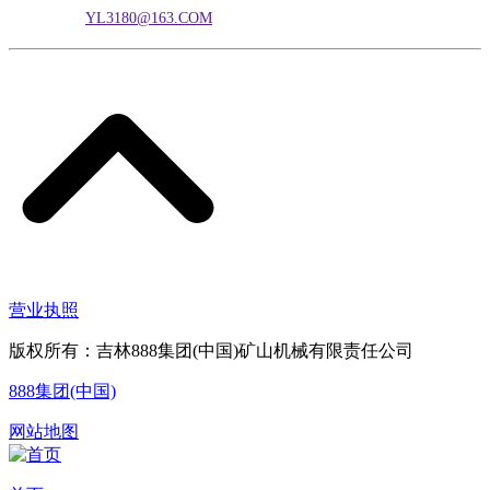
电子邮箱：
YL3180@163.COM
营业执照
版权所有：吉林888集团(中国)矿山机械有限责任公司
888集团(中国)
网站地图