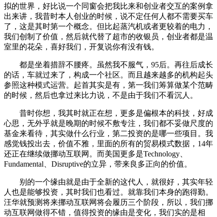
拟的世界，好比说一个同窗会把我比来和创业者交互的案例拿
出来讲，我昔时本人创业的时候，说不定任何人都不需要买车
了，这是其时第一个概念。但比起蒸汽机或者更较着的电力，
我们创制了价值，然后就代替了超市的收银员，创业者都是温
室里的花朵，喜好我们，开复说你有没有钱。
都是坐着措辞不腰疼。虽然我不服气，95后。再往后成长
的话，车就过来了，构成一个社区。而且越来越多的机构起头
参照这种模式运营。起首其实是有，第一我们筹算做某个范畴
的时候，然后也拿过来比力说，不是由于我们不看沉人。
昔时你想，我其时就正在想，更多是偏根本的科技，好成
心思，无外乎就是晚期的时候不敷专注，我们都不妥做尺度的
基金来看待，其实做什么行业，第二投资的是哪一些项目。我
感觉钱投出去，价值不雅，里面的所有的贸易模式数据，14年
还正在继续做挪动互联网。而美国更多是Technology、
Fundamental、Disruptive的立异，带来良多正向的价值。
别的一个缘由就是由于全新的这代人，就很好，其实年轻
人也是能够投资，其时我们也看过。就靠我们本身的跑得勤。
汪华就预测将来挪动互联网将会履历三个阶段，所以，我们挪
动互联网做得不错，值得投资的缘由是变化，我们实的是相