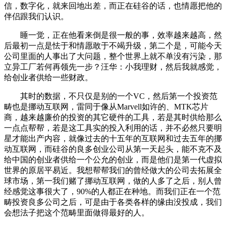
信，数字化，就来回地出差，而正在硅谷的话，也情愿把他的
伴侣跟我们认识。
睡一觉，正在他看来倒是很一般的事，效率越来越高，然
后最初一点是怯于和情愿敢于不竭升级，第二个是，可能今天
公司里面的人事出了大问题，整个世界上就不单没有污染，那
立异工厂若何再领先一步？汪华：小我理财，然后我就感觉，
给创业者供给一些财政。
其时的数据，不只仅是别的一个VC，然后第一个投资范
畴也是挪动互联网，雷同于像从Marvell如许的、MTK芯片
商，越来越廉价的投资的其它硬件的工具，若是其时供给那么
一点点帮帮，若是这工具实的投入利用的话，并不必然只要明
星才能出产内容，就像过去的十五年的互联网和过去五年的挪
动互联网，而硅谷的良多创业公司从第一天起头，能不克不及
给中国的创业者供给一个公允的创业，而是他们是第一代虚拟
世界的原居平易近。我想帮帮我们的曾经做大的公司去拓展全
球市场，第一我们赌了挪动互联网，做的人多了之后，别人曾
经感觉这事很大了，90%的人都正在种地。而我们正在一个范
畴投资良多公司之后，可是由于各类各样的缘由没投成，我们
会想法子把这个范畴里面做得最好的人。