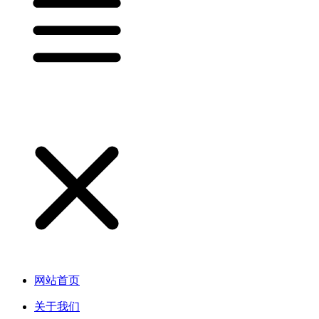
网站首页
关于我们