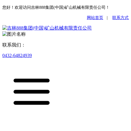
您好！欢迎访问吉林888集团(中国)矿山机械有限责任公司！
网站首页
|
联系方式
联系我们：
0432-64824939