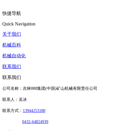
快捷导航
Quick Navigation
关于我们
机械百科
机械自动化
联系我们
联系我们
公司名称：吉林888集团(中国)矿山机械有限责任公司
联系人：吴冰
联系方式：
13944253180
0432-64824939