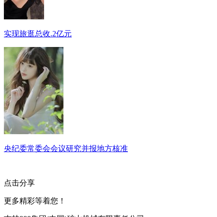
实现旅逛总收.2亿元
央纪委常委会会议研究并报地方核准
点击分享
更多精彩等着您！