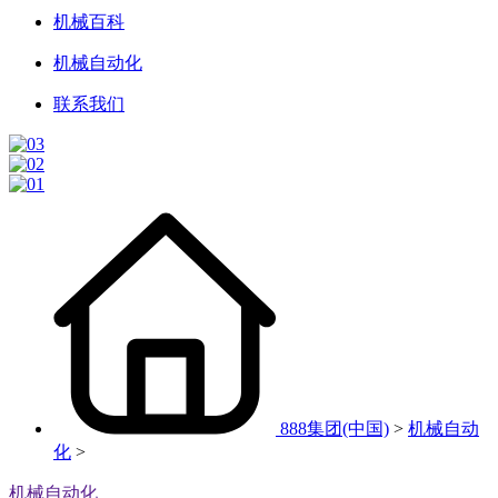
机械百科
机械自动化
联系我们
888集团(中国)
>
机械自动
化
>
机械自动化