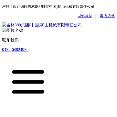
您好！欢迎访问吉林888集团(中国)矿山机械有限责任公司！
网站首页
|
联系方式
联系我们：
0432-64824939