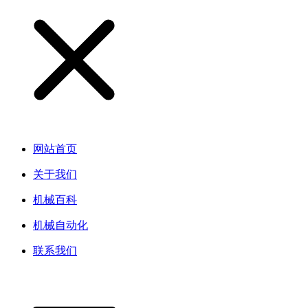
网站首页
关于我们
机械百科
机械自动化
联系我们