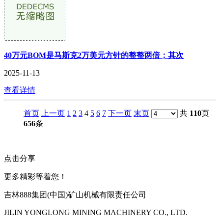
40万元BOM是马斯克2万美元方针的整整两倍；其次
2025-11-13
查看详情
首页
上一页
1
2
3
4
5
6
7
下一页
末页
共
110
页
656
条
点击分享
更多精彩等着您！
吉林888集团(中国)矿山机械有限责任公司
JILIN YONGLONG MINING MACHINERY CO., LTD.