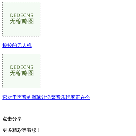
操控的无人机
它对于声音的雕琢让浩繁音乐玩家正在今
点击分享
更多精彩等着您！