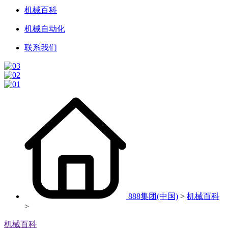
机械百科
机械自动化
联系我们
888集团(中国)
>
机械百科
>
机械百科