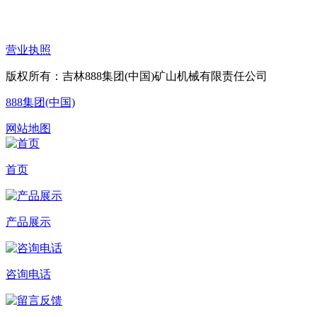
营业执照
版权所有：吉林888集团(中国)矿山机械有限责任公司
888集团(中国)
网站地图
首页
产品展示
咨询电话