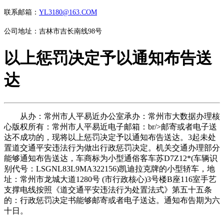
联系邮箱：
YL3180@163.COM
公司地址：吉林市吉长南线98号
以上惩罚决定予以通知布告送
达
从办：常州市人平易近办公室承办：常州市大数据办理核
心版权所有：常州市人平易近电子邮箱：br/>邮寄或者电子送
达不成功的，现将以上惩罚决定予以通知布告送达。3起未处
置道交通平安违法行为做出行政惩罚决定。机关交通办理部分
能够通知布告送达，车商标为小型通俗客车苏D7Z12*(车辆识
别代号：LSGNL83L9MA322156)凯迪拉克牌的小型轿车，地
址：常州市龙城大道1280号 (市行政核心)3号楼B座116室手艺
支撑电线按照《道交通平安违法行为处置法式》第五十五条
的：行政惩罚决定书能够邮寄或者电子送达。通知布告期为六
十日。