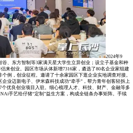
2024年9
部智谷、东方智制等3家满天星大学生立异创业；设立子基金和种
侣来创业。园区市场从体新增7316家，遴选了80名企业家组建
非个例，创业征程。邀请了十余家园区下逛企业实地调查对接。
企业迈新电子、伊米森科技成功“牵手”，帮力青年创客轻拆上
17个优良创业项目入驻。细心梳理人才、科技、财产、金融等多
NAi手艺给仔猪“定制”益生方案，构成全链条办事矩阵。手续