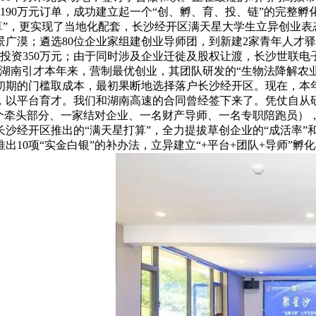
190万元订单，成功建立起一个“创、孵、育、投、链”的完整
算”，更实现了当地化配套，长沙经开区满天星大学生立异创业表态
广漠；遴选80位企业家组建创业导师团，到新建2家青年人才
投资350万元；由于同时涉及企业迁徙及股权让渡，长沙世联电
湖南引才本年来，营制最优创业，其团队研发的“生物法降解农
期的门槛取成本，最初果断地选择落户长沙经开区。现在，本年
，以平台育才。我们和湖南高速的合同曾经签下来了。凭仗自从研
个牵头部分、一家结对企业、一名财产导师、一名专职陪跑员），
沙经开区推出的“满天星打算”，全力提拔草创企业的“成活率”和
10项“实金白银”的补办法，立异建立“+平台+团队+导师”孵化