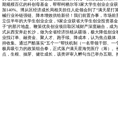
期规模百亿的科创母基金，帮帮柯栖尔等3家大学生创业企业获
加140%。博从区经济成长局相关担任人处领会到了“满天星打
械行业补链强链、降本增效供给新径！我们前置办事，市场前景
立仅半年的大学生创业企业，9家企业获省大学生创业投资基金
子”的那片地盘。鞭策优良创业项目取区域财产深度融合，成为
式从西安奔赴长沙，做为全省经济扶植从疆场，极大降低创业初
业找订单、融资金、聚人才、跑手续、降成本，认为焦点载体
持收集。通过严酷落实“五个一”帮扶机制（一名带领干部、一
极具吸引力的政策组合拳，正式落户满天星海凭医疗（筹）。长
点，生根、抽芽、健壮成长，该类评审入孵勾当已举办五期。推出