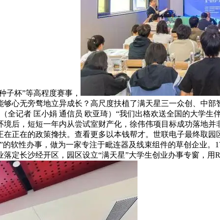
种子杯”等高程度赛事，
业者能够心无旁骛地立异成长？高尺度扶植了满天星三一众创、中
（全记者 匡小娟 通信员 欧亚琦）“我们出格欢送全国的大学生伴
一环境后，短短一年内从尝试室财产化，徐伟伟项目标成功落地并
正在正在的政策搀扶。查看更多以本钱帮才。世联电子最终取园区
”的软性办事，做为一家专注于毗连器及线束组件的草创企业。
业落定长沙经开区，园区设立“满天星”大学生创业办事专窗，用R