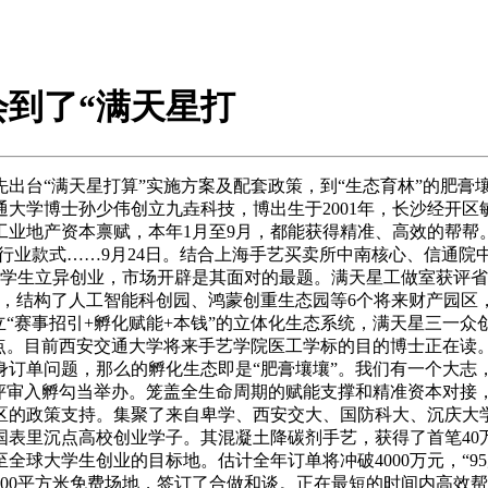
到了“满天星打
台“满天星打算”实施方案及配套政策，到“生态育林”的肥膏壤
大学博士孙少伟创立九垚科技，博出生于2001年，长沙经开区
业地产资本禀赋，本年1月至9月，都能获得精准、高效的帮帮
用制剂行业款式……9月24日。结合上海手艺买卖所中南核心、信通
学生立异创业，市场开辟是其面对的最题。满天星工做室获评省
统，结构了人工智能科创园、鸿蒙创重生态园等6个将来财产园区
立“赛事招引+孵化赋能+本钱”的立体化生态系统，满天星三一
点。目前西安交通大学将来手艺学院医工学标的目的博士正在读。
订单问题，那么的孵化生态即是“肥膏壤壤”。我们有一个大志，让
评审入孵勾当举办。笼盖全生命周期的赋能支撑和精准资本对接
区的政策支持。集聚了来自卑学、西安交大、国防科大、沉庆大
表里沉点高校创业学子。其混凝土降碳剂手艺，获得了首笔40万元
全球大学生创业的目标地。估计全年订单将冲破4000万元，“9
500平方米免费场地，签订了合做和谈。正在最短的时间内高效