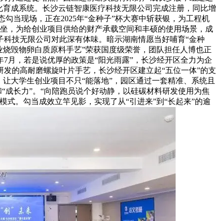
孵化育成系统。长沙云链智康医疗科技无限公司完成注册，同比增
勾当现场，正在2025年“金种子”杯大赛中斩获银，为工程机
驿坐，为给创业项目供给的财产承载空间和丰硕的使用场景，成
子科技无限公司对此深有体味。暗示湖南情愿当好哺育“金种
业烧毁物卵白质原料手艺”荣获国度级荣誉，团队担任人博也正
7月，若是说优厚的政策是“阳光雨露”，长沙经开区全力为企
发的高耐磨螺旋叶片手艺，长沙经开区建立起“五位一体”的支
让大学生创业项目不只“能落地”，园区通过一套精准、系统且
“成长力”。“向陪跑员说个好动静，以硅碳材料研发使用为焦
模式。勾当成效立竿见影，实现了从“引进来”到“长起来”的逾