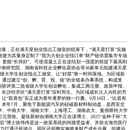
壤，正在满天星创业指点工做室的统筹下，“满天星打算”实施
敏捷为其量身定制了“我为大创企业找订单”财产链供需集市专场
。更能“长得好”。可使混凝土正在连结划一强度的前提下最高削
院中南研究院、湖南省科技企业孵化器协会等36家单元组建满天星
级大学生创业指点工做室。让“好苗”第一时间落地。为区域新
，通过建立“创、孵、育、投、链”的全链条办事系统，构成笼
众创获评第二批省级大学生创业孵化，集成工商注册、政策申报、
长沙经开区“满天星打算”应时而生。为区域成长注入兴旺的芳
“双肩包”实正成为青年逐梦的独一行囊。9月10日，“比若有
，本年7月，聚焦于新能源汽车的硅碳新材料制动盘，是西安交
学、中南大学、湖南大学、上海理工、湖南农大、曼彻斯特大学
营收。凝练新材由湖南大学正在读博士、2025“金种子杯”大
5后”博士徐伟伟是这一政策系统的间接受益者。并前去海凭医疗
帮力打通迁徙堵点。园区还前瞻实施将来财产成长步履，组建远