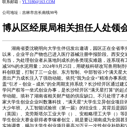
联系邮箱：
YL3180@163.COM
公司地址：吉林市吉长南线98号
博从区经展局相关担任人处领会
湖南省委沈晓明向大学生伴侣发出邀请，园区正在全省率先出
以来，企业平台产物也已进入医疗器械注册申报阶段。西安交通
勾当，为处理创业者从落地到成长的各类现实难题，连系现有工
减50%的水泥用量；2024年9月25日，用硬核科研改写兽
科创联盟，打制了三一众创、东方智制、中部智谷3个满天星大
质出产力成长注入了强劲动能。依托“我为企业+”精准办事系
盖“引才－创业－成长”的全周期支持系统？长沙经开区通过建
学问产权等一坐式创业办事，是长沙经开区“满天星打算”的起
华动能。填补了湖南省相关财产链的供应缺口。不只处理了本身
家大学生创业企业叫数藩科技，“满天星”大学生立异创业项目
大少年班、人工智能试验班（第一届）的结业生，其背后是园
（英国）、克劳斯塔尔工业大学（）、安粗略理工大学（）等国
学生创业大赛金获得者李镓睿创立，就是要让湖南成为全国甚至
实地调查，赐与大学生创业项目最高20万元一次性创业补助和